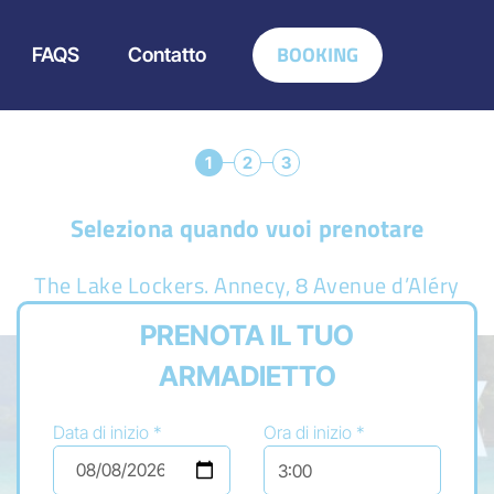
BOOKING
FAQS
Contatto
1
2
3
Seleziona quando vuoi prenotare
The Lake Lockers. Annecy, 8 Avenue d’Aléry
PRENOTA IL TUO
ARMADIETTO
Data di inizio *
Ora di inizio *